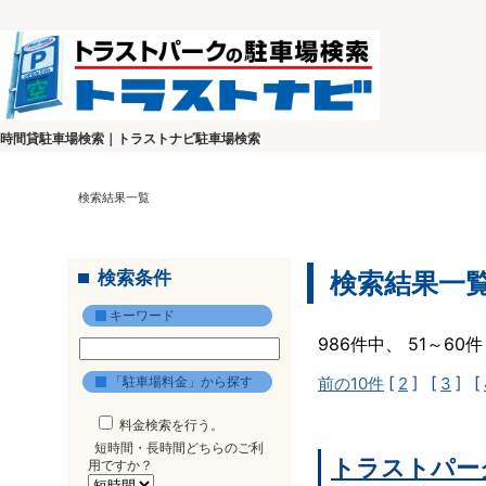
時間貸駐車場検索｜トラストナビ駐車場検索
検索結果一覧
検索条件
検索結果一
キーワード
986件中、 51～6
「駐車場料金」から探す
前の10件
[
2
] [
3
] [
料金検索を行う。
短時間・長時間どちらのご利
トラストパー
用ですか？