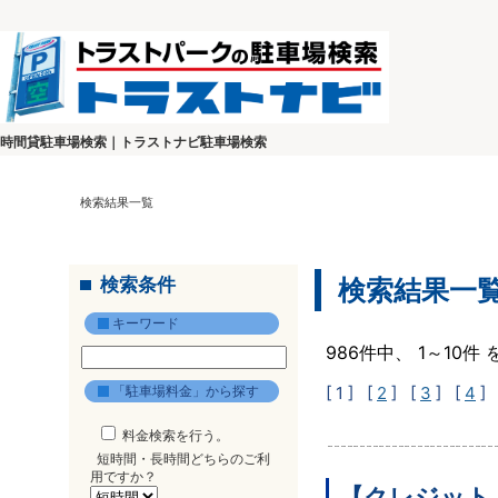
時間貸駐車場検索｜トラストナビ駐車場検索
検索結果一覧
検索条件
検索結果一
キーワード
986件中、 1～10
「駐車場料金」から探す
[ 1 ]
[
2
] [
3
] [
4
] 
料金検索を行う。
短時間・長時間どちらのご利
用ですか？
【クレジット