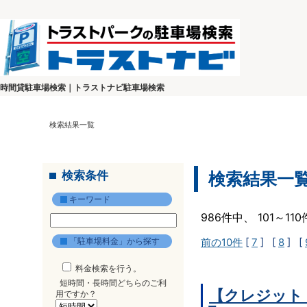
時間貸駐車場検索｜トラストナビ駐車場検索
検索結果一覧
検索条件
検索結果一
キーワード
986件中、 101～1
「駐車場料金」から探す
前の10件
[
7
] [
8
] [
料金検索を行う。
短時間・長時間どちらのご利
【クレジット
用ですか？