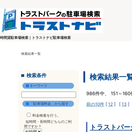
時間貸駐車場検索｜トラストナビ駐車場検索
検索結果一覧
検索条件
検索結果一
キーワード
986件中、 151～1
「駐車場料金」から探す
前の10件
[
12
] [
13
]
料金検索を行う。
短時間・長時間どちらのご利
トラストパー
用ですか？