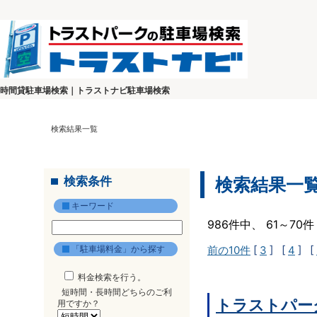
時間貸駐車場検索｜トラストナビ駐車場検索
検索結果一覧
検索条件
検索結果一
キーワード
986件中、 61～7
「駐車場料金」から探す
前の10件
[
3
] [
4
] [
料金検索を行う。
短時間・長時間どちらのご利
トラストパー
用ですか？