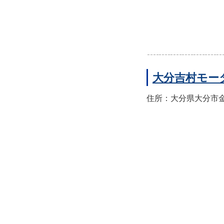
大分吉村モー
住所：大分県大分市金池