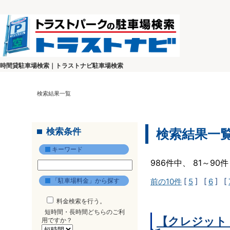
時間貸駐車場検索｜トラストナビ駐車場検索
検索結果一覧
検索条件
検索結果一
キーワード
986件中、 81～9
「駐車場料金」から探す
前の10件
[
5
] [
6
] [
料金検索を行う。
短時間・長時間どちらのご利
【クレジット
用ですか？