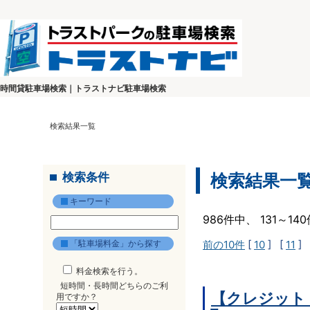
時間貸駐車場検索｜トラストナビ駐車場検索
検索結果一覧
検索条件
検索結果一
キーワード
986件中、 131～1
「駐車場料金」から探す
前の10件
[
10
] [
11
] 
料金検索を行う。
短時間・長時間どちらのご利
【クレジット
用ですか？