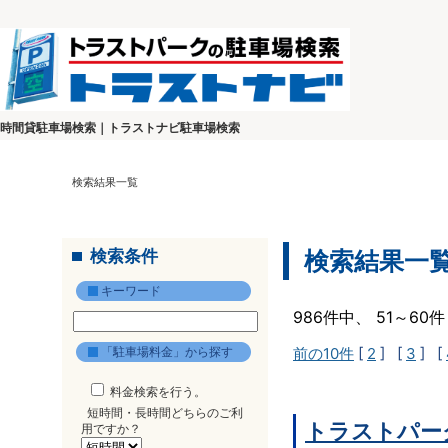
時間貸駐車場検索｜トラストナビ駐車場検索
検索結果一覧
検索条件
検索結果一
キーワード
986件中、 51～6
「駐車場料金」から探す
前の10件
[
2
] [
3
] [
料金検索を行う。
短時間・長時間どちらのご利
トラストパー
用ですか？