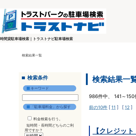
時間貸駐車場検索｜トラストナビ駐車場検索
検索結果一覧
検索条件
検索結果一
キーワード
986件中、 141～1
「駐車場料金」から探す
前の10件
[
11
] [
12
] 
料金検索を行う。
短時間・長時間どちらのご利
【クレジット
用ですか？