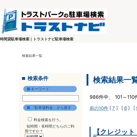
時間貸駐車場検索｜トラストナビ駐車場検索
検索結果一覧
検索条件
検索結果一
キーワード
986件中、 101～1
「駐車場料金」から探す
前の10件
[
7
] [
8
] [
料金検索を行う。
短時間・長時間どちらのご利
【クレジット
用ですか？