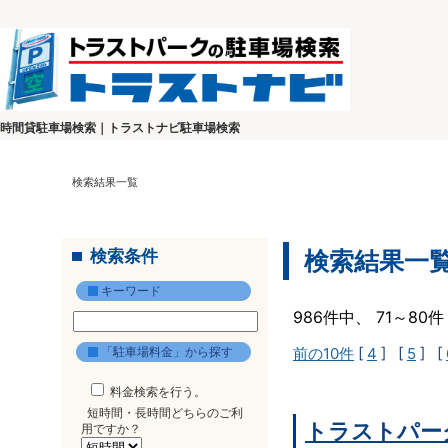
時間貸駐車場検索｜トラストナビ駐車場検索
検索結果一覧
検索条件
検索結果一
キーワード
986件中、 71～8
「駐車場料金」から探す
前の10件
[
4
] [
5
] [
料金検索を行う。
短時間・長時間どちらのご利
トラストパー
用ですか？