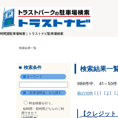
時間貸駐車場検索｜トラストナビ駐車場検索
検索結果一覧
検索条件
検索結果一
キーワード
986件中、 41～5
「駐車場料金」から探す
前の10件
[
1
] [
2
] [
料金検索を行う。
短時間・長時間どちらのご利
【クレジット
用ですか？