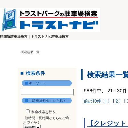
時間貸駐車場検索｜トラストナビ駐車場検索
検索結果一覧
検索条件
検索結果一
キーワード
986件中、 21～3
「駐車場料金」から探す
前の10件
[
1
] [
2
]
[ 
料金検索を行う。
短時間・長時間どちらのご利
【クレジット
用ですか？