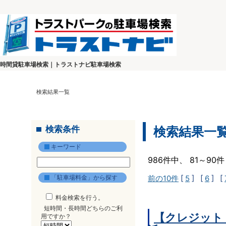
時間貸駐車場検索｜トラストナビ駐車場検索
検索結果一覧
検索条件
検索結果一
キーワード
986件中、 81～9
「駐車場料金」から探す
前の10件
[
5
] [
6
] [
料金検索を行う。
短時間・長時間どちらのご利
【クレジット
用ですか？