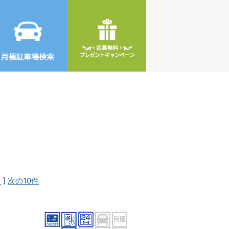
1
]
次の10件