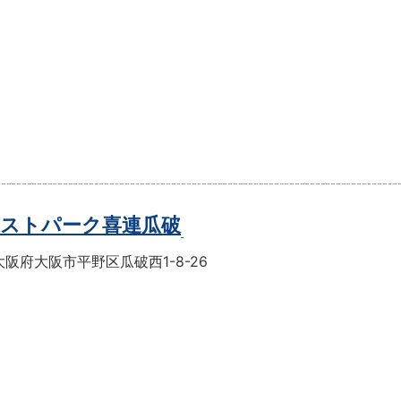
ストパーク喜連瓜破
阪府大阪市平野区瓜破西1-8-26