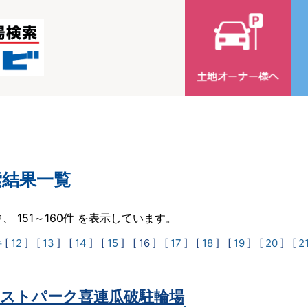
索結果一覧
中、 151～160件 を表示しています。
件
[
12
] [
13
] [
14
] [
15
]
[ 16 ]
[
17
] [
18
] [
19
] [
20
] [
2
ストパーク喜連瓜破駐輪場