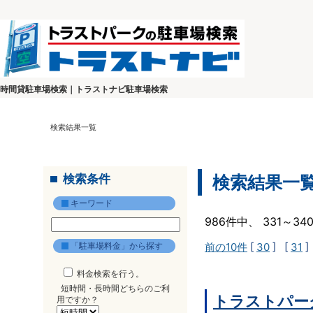
時間貸駐車場検索｜トラストナビ駐車場検索
検索結果一覧
検索条件
検索結果一
キーワード
986件中、 331～3
「駐車場料金」から探す
前の10件
[
30
] [
31
]
料金検索を行う。
短時間・長時間どちらのご利
トラストパー
用ですか？