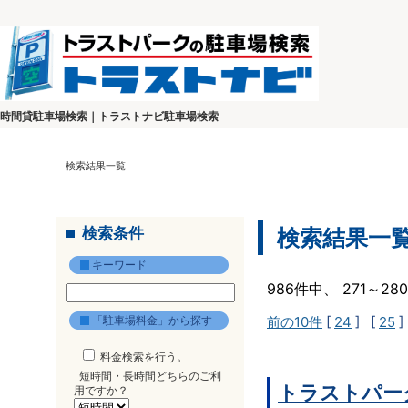
時間貸駐車場検索｜トラストナビ駐車場検索
検索結果一覧
検索条件
検索結果一
キーワード
986件中、 271～2
「駐車場料金」から探す
前の10件
[
24
] [
25
]
料金検索を行う。
短時間・長時間どちらのご利
トラストパー
用ですか？