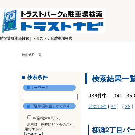
時間貸駐車場検索｜トラストナビ駐車場検索
検索結果一覧
検索条件
検索結果一
キーワード
986件中、 341～3
「駐車場料金」から探す
前の10件
[
31
] [
32
]
料金検索を行う。
短時間・長時間どちらのご利
柳瀬2丁目パ
用ですか？