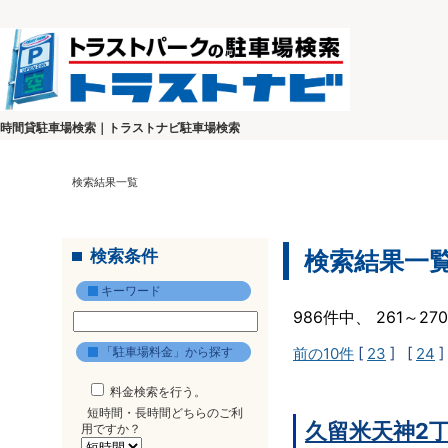
時間貸駐車場検索｜トラストナビ駐車場検索
検索結果一覧
検索条件
検索結果一
キーワード
986件中、 261～2
「駐車場料金」から探す
前の10件
[
23
] [
24
]
料金検索を行う。
短時間・長時間どちらのご利
久留米天神2
用ですか？