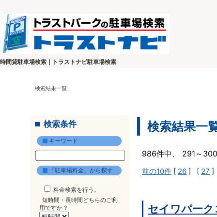
時間貸駐車場検索｜トラストナビ駐車場検索
検索結果一覧
検索条件
検索結果一
キーワード
986件中、 291～3
「駐車場料金」から探す
前の10件
[
26
] [
27
]
料金検索を行う。
短時間・長時間どちらのご利
セイワパーク
用ですか？