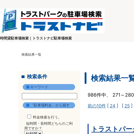
時間貸駐車場検索｜トラストナビ駐車場検索
検索結果一覧
検索条件
検索結果一
キーワード
986件中、 271～2
「駐車場料金」から探す
前の10件
[
24
] [
25
]
料金検索を行う。
短時間・長時間どちらのご利
トラストパー
用ですか？