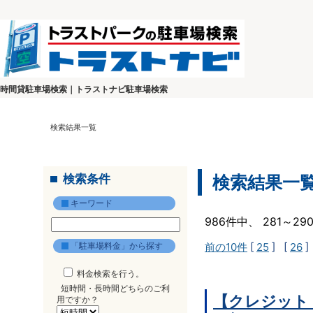
時間貸駐車場検索｜トラストナビ駐車場検索
検索結果一覧
検索条件
検索結果一
キーワード
986件中、 281～2
「駐車場料金」から探す
前の10件
[
25
] [
26
]
料金検索を行う。
短時間・長時間どちらのご利
【クレジット
用ですか？