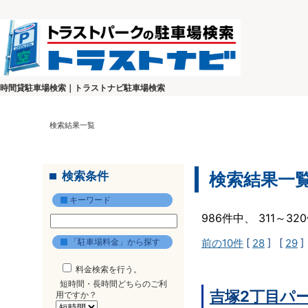
時間貸駐車場検索｜トラストナビ駐車場検索
検索結果一覧
検索条件
検索結果一
キーワード
986件中、 311～3
「駐車場料金」から探す
前の10件
[
28
] [
29
]
料金検索を行う。
短時間・長時間どちらのご利
吉塚2丁目パ
用ですか？