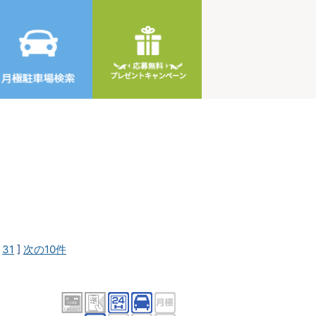
[
31
]
次の10件