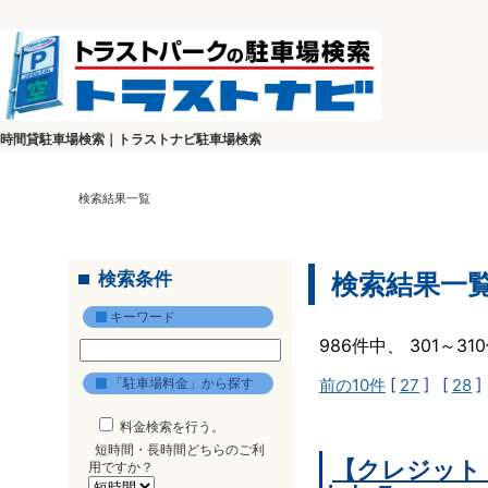
時間貸駐車場検索｜トラストナビ駐車場検索
検索結果一覧
検索条件
検索結果一
キーワード
986件中、 301～3
「駐車場料金」から探す
前の10件
[
27
] [
28
]
料金検索を行う。
短時間・長時間どちらのご利
【クレジット
用ですか？