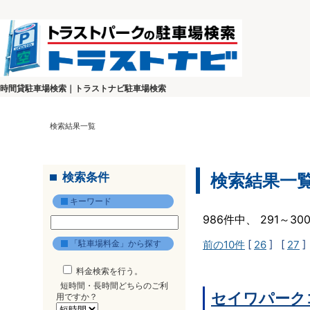
時間貸駐車場検索｜トラストナビ駐車場検索
検索結果一覧
検索条件
検索結果一
キーワード
986件中、 291～3
「駐車場料金」から探す
前の10件
[
26
] [
27
]
料金検索を行う。
短時間・長時間どちらのご利
セイワパーク
用ですか？