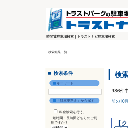
時間貸駐車場検索｜トラストナビ駐車場検索
検索結果一覧
検索条件
検
キーワード
986件
「駐車場料金」から探す
前の10
料金検索を行う。
短時間・長時間どちらのご利
【ク
用ですか？