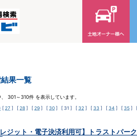
索結果一覧
中、 301～310件 を表示しています。
件
[
27
] [
28
] [
29
] [
30
]
[ 31 ]
[
32
] [
33
] [
34
] [
35
] 
レジット・電子決済利用可】トラストパーク