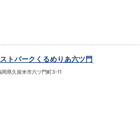
ストパークくるめりあ六ツ門
岡県久留米市六ツ門町3-11