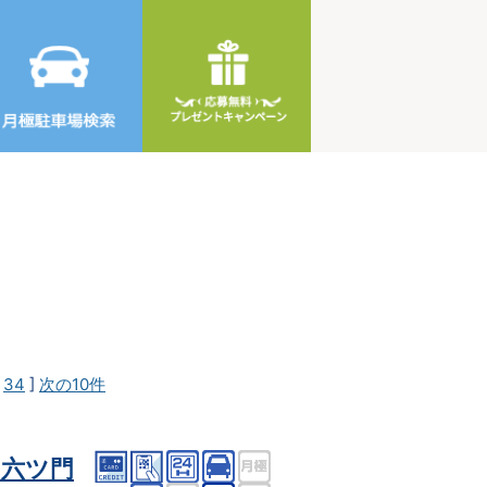
[
34
]
次の10件
ク六ツ門