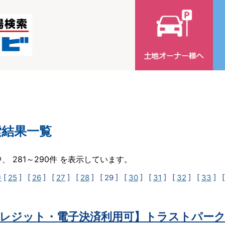
索結果一覧
中、 281～290件 を表示しています。
件
[
25
] [
26
] [
27
] [
28
]
[ 29 ]
[
30
] [
31
] [
32
] [
33
] 
レジット・電子決済利用可】トラストパー