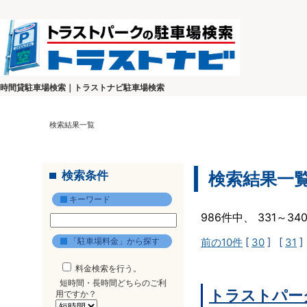
時間貸駐車場検索｜トラストナビ駐車場検索
検索結果一覧
検索条件
検索結果一
キーワード
986件中、 331～3
「駐車場料金」から探す
前の10件
[
30
] [
31
]
料金検索を行う。
短時間・長時間どちらのご利
トラストパー
用ですか？