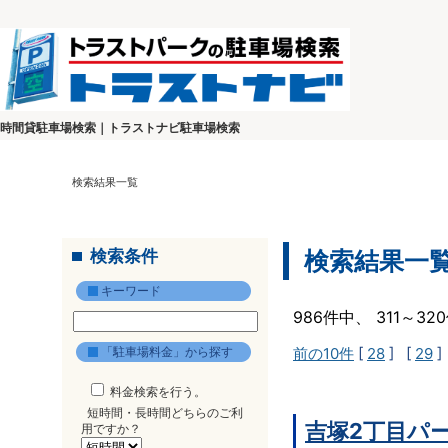
時間貸駐車場検索｜トラストナビ駐車場検索
検索結果一覧
検索条件
検索結果一
キーワード
986件中、 311～3
「駐車場料金」から探す
前の10件
[
28
] [
29
]
料金検索を行う。
短時間・長時間どちらのご利
吉塚2丁目パ
用ですか？