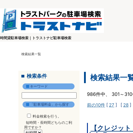
時間貸駐車場検索｜トラストナビ駐車場検索
検索結果一覧
検索条件
検索結果一
キーワード
986件中、 301～3
「駐車場料金」から探す
前の10件
[
27
] [
28
]
料金検索を行う。
短時間・長時間どちらのご利
【クレジット
用ですか？