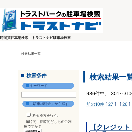
時間貸駐車場検索｜トラストナビ駐車場検索
検索結果一覧
検索条件
検索結果一
キーワード
986件中、 301～3
「駐車場料金」から探す
前の10件
[
27
] [
28
]
料金検索を行う。
短時間・長時間どちらのご利
【クレジット
用ですか？