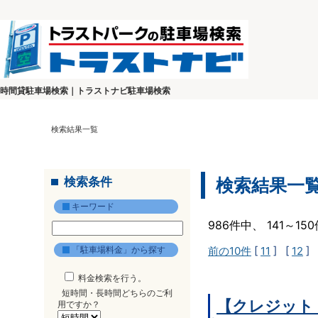
時間貸駐車場検索｜トラストナビ駐車場検索
検索結果一覧
検索条件
検索結果一
キーワード
986件中、 141～1
「駐車場料金」から探す
前の10件
[
11
] [
12
] 
料金検索を行う。
短時間・長時間どちらのご利
【クレジット
用ですか？