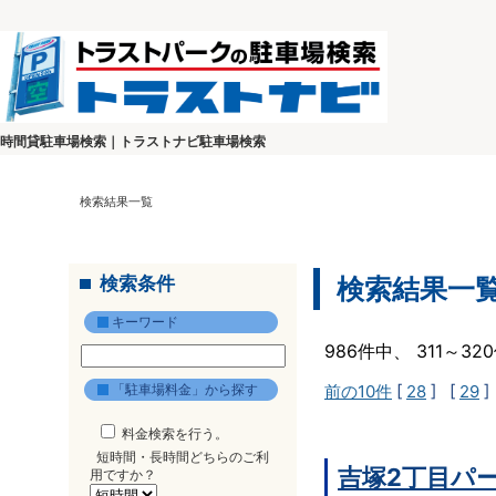
時間貸駐車場検索｜トラストナビ駐車場検索
検索結果一覧
検索条件
検索結果一
キーワード
986件中、 311～3
「駐車場料金」から探す
前の10件
[
28
] [
29
]
料金検索を行う。
短時間・長時間どちらのご利
吉塚2丁目パ
用ですか？