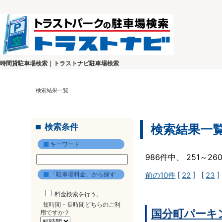
時間貸駐車場検索｜トラストナビ駐車場検索
検索結果一覧
検索条件
検索結果一
キーワード
986件中、 251～2
「駐車場料金」から探す
前の10件
[
22
] [
23
]
料金検索を行う。
短時間・長時間どちらのご利
国分町パーキ
用ですか？