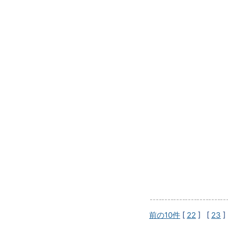
前の10件
[
22
] [
23
]