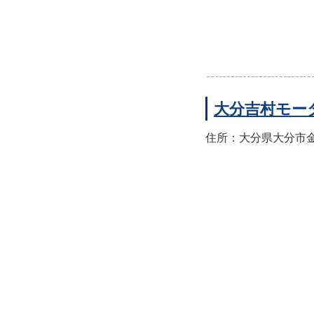
大分吉村モー
住所：大分県大分市金池