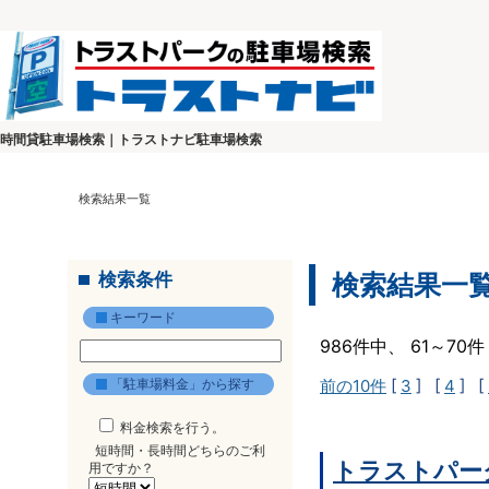
時間貸駐車場検索｜トラストナビ駐車場検索
検索結果一覧
検索条件
検索結果一
キーワード
986件中、 61～7
「駐車場料金」から探す
前の10件
[
3
] [
4
] [
料金検索を行う。
短時間・長時間どちらのご利
トラストパー
用ですか？