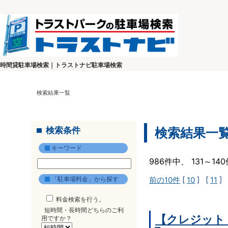
時間貸駐車場検索｜トラストナビ駐車場検索
検索結果一覧
検索条件
検索結果一
キーワード
986件中、 131～1
「駐車場料金」から探す
前の10件
[
10
] [
11
] 
料金検索を行う。
短時間・長時間どちらのご利
【クレジット
用ですか？