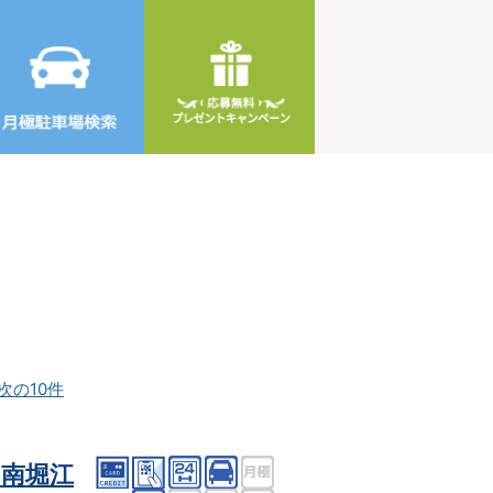
次の10件
南堀江