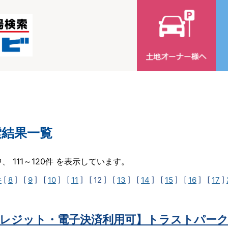
索結果一覧
中、 111～120件 を表示しています。
件
[
8
] [
9
] [
10
] [
11
]
[ 12 ]
[
13
] [
14
] [
15
] [
16
] [
17
]
レジット・電子決済利用可】トラストパーク