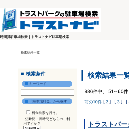
時間貸駐車場検索｜トラストナビ駐車場検索
検索結果一覧
検索条件
検索結果一
キーワード
986件中、 51～6
「駐車場料金」から探す
前の10件
[
2
] [
3
] [
料金検索を行う。
短時間・長時間どちらのご利
トラストパー
用ですか？