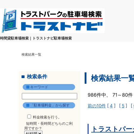
時間貸駐車場検索｜トラストナビ駐車場検索
検索結果一覧
検索条件
検索結果一
キーワード
986件中、 71～8
「駐車場料金」から探す
前の10件
[
4
] [
5
] [
料金検索を行う。
短時間・長時間どちらのご利
トラストパー
用ですか？