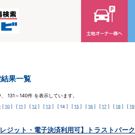
索結果一覧
中、 131～140件 を表示しています。
件
[
10
] [
11
] [
12
] [
13
]
[ 14 ]
[
15
] [
16
] [
17
] [
18
] [
19
レジット・電子決済利用可】トラストパーク