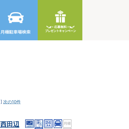
]
次の10件
西田辺