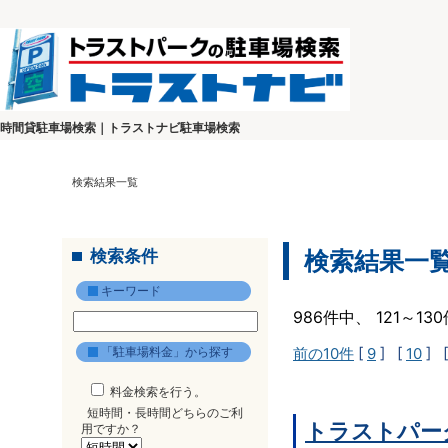
時間貸駐車場検索｜トラストナビ駐車場検索
検索結果一覧
検索条件
検索結果一
キーワード
986件中、 121～1
「駐車場料金」から探す
前の10件
[
9
] [
10
] 
料金検索を行う。
短時間・長時間どちらのご利
トラストパー
用ですか？