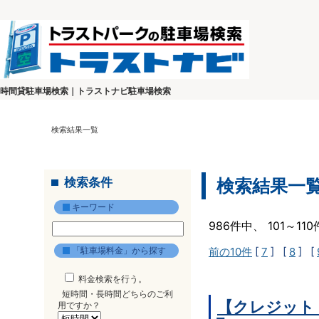
時間貸駐車場検索｜トラストナビ駐車場検索
検索結果一覧
検索条件
検索結果一
キーワード
986件中、 101～1
「駐車場料金」から探す
前の10件
[
7
] [
8
] [
料金検索を行う。
短時間・長時間どちらのご利
【クレジット
用ですか？