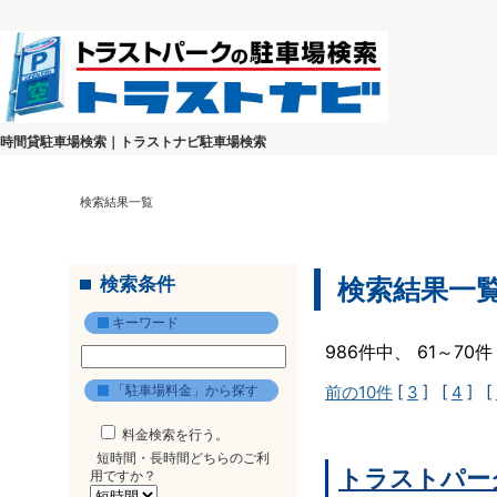
時間貸駐車場検索｜トラストナビ駐車場検索
検索結果一覧
検索条件
検索結果一
キーワード
986件中、 61～7
「駐車場料金」から探す
前の10件
[
3
] [
4
] [
料金検索を行う。
短時間・長時間どちらのご利
トラストパー
用ですか？