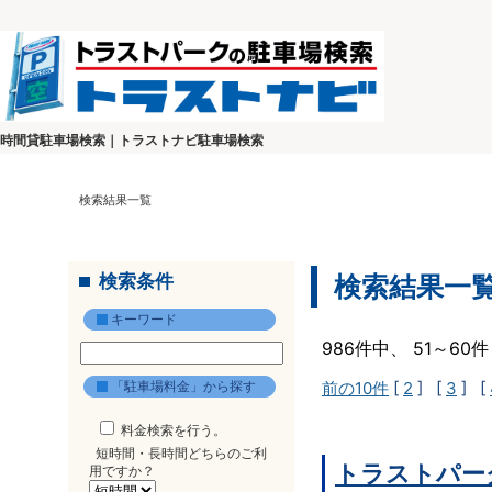
時間貸駐車場検索｜トラストナビ駐車場検索
検索結果一覧
検索条件
検索結果一
キーワード
986件中、 51～6
「駐車場料金」から探す
前の10件
[
2
] [
3
] [
料金検索を行う。
短時間・長時間どちらのご利
トラストパー
用ですか？