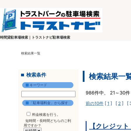
時間貸駐車場検索｜トラストナビ駐車場検索
検索結果一覧
検索条件
検索結果一
キーワード
986件中、 21～3
「駐車場料金」から探す
前の10件
[
1
] [
2
]
[ 
料金検索を行う。
短時間・長時間どちらのご利
【クレジット
用ですか？