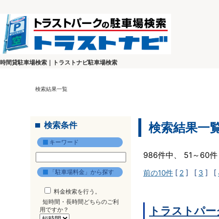
時間貸駐車場検索｜トラストナビ駐車場検索
検索結果一覧
検索条件
検索結果一
キーワード
986件中、 51～6
「駐車場料金」から探す
前の10件
[
2
] [
3
] [
料金検索を行う。
短時間・長時間どちらのご利
トラストパー
用ですか？