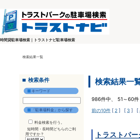
時間貸駐車場検索｜トラストナビ駐車場検索
検索結果一覧
検索条件
検索結果一
キーワード
986件中、 51～6
「駐車場料金」から探す
前の10件
[
2
] [
3
] [
料金検索を行う。
短時間・長時間どちらのご利
トラストパー
用ですか？