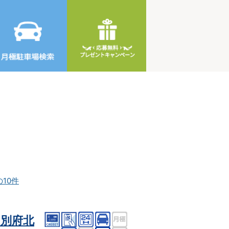
の10件
別府北