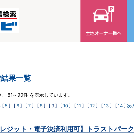
索結果一覧
中、 81～90件 を表示しています。
件
[
5
] [
6
] [
7
] [
8
]
[ 9 ]
[
10
] [
11
] [
12
] [
13
] [
14
]
次
レジット・電子決済利用可】トラストパーク