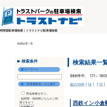
時間貸駐車場検索｜トラストナビ駐車場検索
検索結果一覧
検索条件
検索結果一
キーワード
986件中、 171～1
「駐車場料金」から探す
前の10件
[
14
] [
15
]
料金検索を行う。
短時間・長時間どちらのご利
西鉄イン小倉
用ですか？